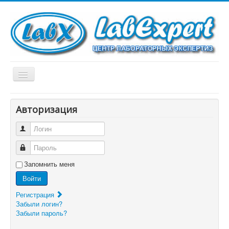
Включить/
выключить
навигацию
Главная
Авторизация
Новости
Логин
Программы
Пароль
Услуги
Запомнить меня
МСИ
Войти
Каталог
Регистрация
Забыли логин?
О нас
Забыли пароль?
Контакты