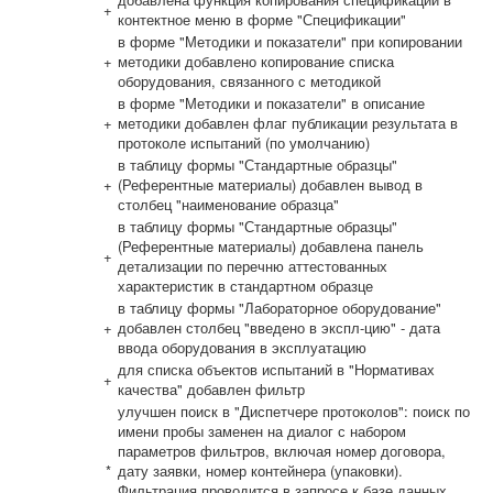
+
контектное меню в форме "Спецификации"
в форме "Методики и показатели" при копировании
+
методики добавлено копирование списка
оборудования, связанного с методикой
в форме "Методики и показатели" в описание
+
методики добавлен флаг публикации результата в
протоколе испытаний (по умолчанию)
в таблицу формы "Стандартные образцы"
+
(Референтные материалы) добавлен вывод в
столбец "наименование образца"
в таблицу формы "Стандартные образцы"
(Референтные материалы) добавлена панель
+
детализации по перечню аттестованных
характеристик в стандартном образце
в таблицу формы "Лабораторное оборудование"
+
добавлен столбец "введено в экспл-цию" - дата
ввода оборудования в эксплуатацию
для списка объектов испытаний в "Нормативах
+
качества" добавлен фильтр
улучшен поиск в "Диспетчере протоколов": поиск по
имени пробы заменен на диалог с набором
параметров фильтров, включая номер договора,
*
дату заявки, номер контейнера (упаковки).
Фильтрация проводится в запросе к базе данных