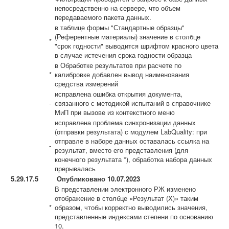
непосредственно на сервере, что объем
передаваемого пакета данных.
в таблице формы "Стандартные образцы"
(Референтные материалы) значение в столбце
*
"срок годности" выводится шрифтом красного цвета
в случае истечения срока годности образца
в Обработке результатов при расчете по
*
калибровке добавлен вывод наименования
средства измерений
исправлена ошибка открытия документа,
-
связанного с методикой испытаний в справочнике
МиП при вызове из контекстного меню
исправлена проблема синхронизации данных
(отправки результата) с модулем LabQuality: при
отправле в наборе данных оставалась ссылка на
-
результат, вместо его представления (для
конечного результата *), обработка набора данных
прерывалась
5.29.17.5
Опубликовано 10.07.2023
В представлении электронного РЖ изменено
отображение в столбце «Результат (X)» таким
*
образом, чтобы корректно выводились значения,
представленные индексами степени по основанию
10.